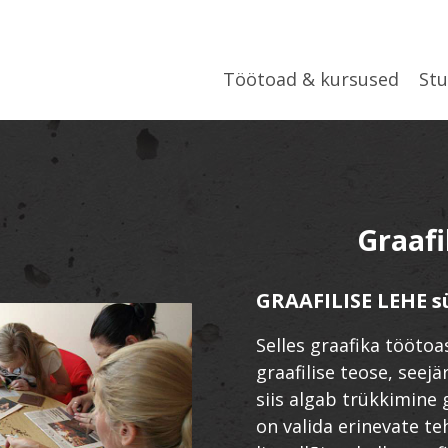
Töötoad & kursused
St
Graaf
GRAAFILISE LEHE 
Selles graafika tööto
graafilise teose, seejä
siis algab trükkimine g
on valida erinevate te