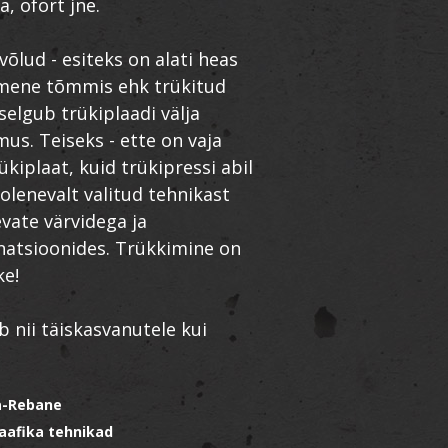
a, ofort jne.
õlud - esiteks on alati heas
imene tõmmis ehk trükitud
 selgub trükiplaadi välja
mus. Teiseks - ette on vaja
ükiplaat, kuid trükipressi abil
olenevalt valitud tehnikast
evate värvidega ja
natsioonides. Trükkimine on
ke!
 nii täiskasvanutele kui
sa-Rebane
aafika tehnikad