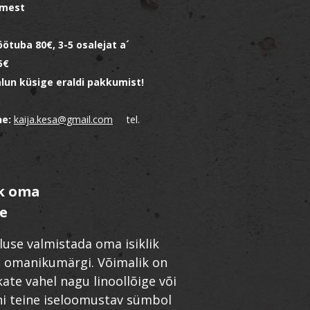
imest
öötuba 80€, 3-5 osalejat a´
5€
lun küsige eraldi pakkumist!
ne:
kaija.kesa@gmail.com
tel.
rk oma
e
use valmistada oma isiklik
u omanikumärgi. Võimalik on
kate vahel nagu linoollõige või
ni teine iseloomustav sümbol