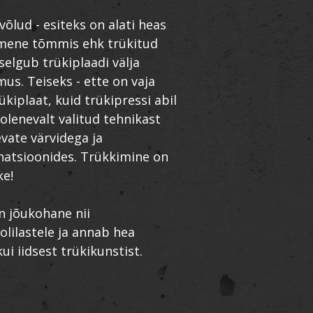
õlud - esiteks on alati heas
imene tõmmis ehk trükitud
 selgub trükiplaadi välja
mus. Teiseks - ette on vaja
ükiplaat, kuid trükipressi abil
olenevalt valitud tehnikast
evate värvidega ja
natsioonides. Trükkimine on
ke!
n jõukohane nii
olilastele ja annab hea
i iidsest trükikunstist.