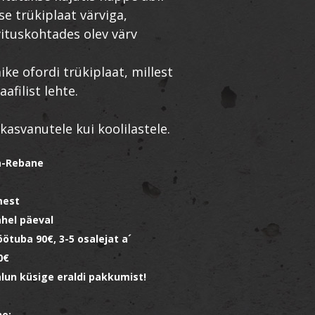
se trükiplaat värviga,
vituskohtades olev värv
ke ofordi trükiplaat, millest
afilist lehte.
kasvanutele kui koolilastele.
sa-Rebane
mest
ahel päeval
öötuba 90€, 3-5 osalejat a´
0€
lun küsige eraldi pakkumist!
ne: