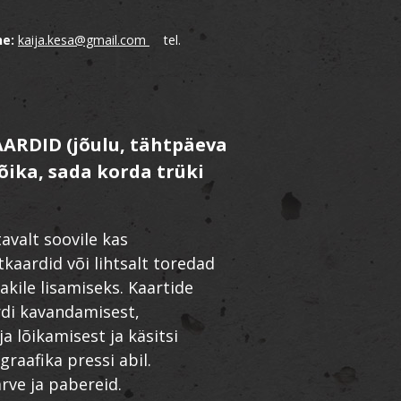
ne:
kaija.kesa@gmail.com
tel.
AARDID (jõulu, tähtpäeva
õika, sada korda trüki
avalt soovile kas
tkaardid või lihtsalt toredad
akile lisamiseks. Kaartide
di kavandamisest,
ja lõikamisest ja käsitsi
graafika pressi abil.
rve ja pabereid.