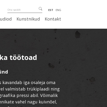
EST
ENG
uudiod
Kunstnikud
Kontakt
ika töötoad
sünd
as kavandab iga osaleja oma
rel valmistab trükiplaadi ning
raafika pressi abil. Võimalik
hnikate vahel nagu kuivnõel,