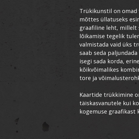
Trükikunstil on omad v
mõttes üllatuseks es
graafiline leht, millelt
lõikamise tegelik tule
valmistada vaid üks tr
saab seda paljundada 
isegi sada korda, erin
kõikvõimalikes kombi
tore ja võimalusteroh
Kaartide trükkimine o
täiskasvanutele kui ko
kogemuse graafikast ku