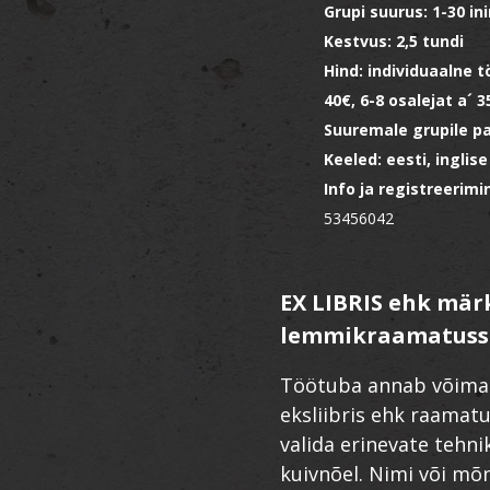
Grupi suurus: 1-30 in
Kestvus: 2,5 tundi
Hind: individuaalne t
40€, 6-8 osalejat a´ 3
Suuremale grupile pa
Keeled: eesti, inglise
Info ja registreerimi
53456042
EX LIBRIS ehk mä
lemmikraamatuss
Töötuba annab võimal
eksliibris ehk raamat
valida erinevate tehni
kuivnõel. Nimi või mõ