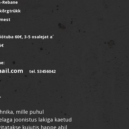
sa-Rebane
 kõrgtrükk
imest
öötuba 60€, 3-5 osalejat a´
5€
ne:
mail.com
tel. 53456042
T
hnika, mille puhul
elaga joonistus lakiga kaetud
itatakse kujutis happe abil