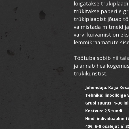
lõigatakse trükiplaadi
trükitakse paberile gr
trükiplaadist jõuab tö
valmistada mitmeid ja
värvi kuivamist on eks
lemmikraamatute sise
Töötuba sobib nii täis
ja annab hea kogemuse
trükikunstist.
Juhendaja: Kaija Ke
Tehnika: linoollõige 
Grupi suurus: 1-30 i
Kestvus: 2,5 tundi
Hind: individuaalne t
40€, 6-8 osalejat a´ 3