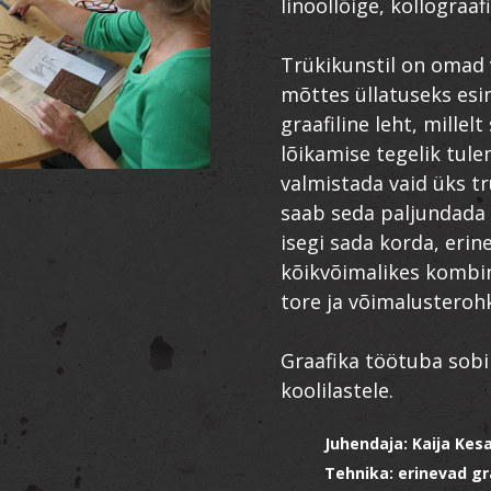
linoollõige, kollograafi
Trükikunstil on omad v
mõttes üllatuseks es
graafiline leht, millelt
lõikamise tegelik tule
valmistada vaid üks tr
saab seda paljundada 
isegi sada korda, erin
kõikvõimalikes kombi
tore ja võimalusteroh
Graafika töötuba sobib
koolilastele.
Juhendaja: Kaija Ke
Tehnika: erinevad gr