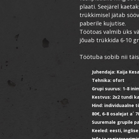
plaati. Seejärel kaetak
trükkimisel jätab söö
paberile kujutise.
Töötoas valmib üks väi
jõuab trükkida 6-10 gra
Töötuba sobib nii täis
Juhendaja: Kaija Ke
Tehnika: ofort
Grupi suurus: 1-8 ini
Kestvus: 2x2 tundi k
Hind: individuaalne t
80€, 6-8 osalejat a´ 7
Suuremale grupile pa
Keeled: eesti, inglise
Info ja registreerimi