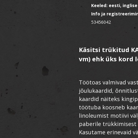
Keeled: eesti, inglise
Info ja registreerimi
53456042
Käsitsi trükitud K
vm) ehk üks kord l
Töötoas valmivad vast
jõulukaardid, õnnitlus
kaardid näiteks kingip
töötuba koosneb kaar
linoleumist motiivi väl
paberile trükkimisest 
Kasutame erinevaid vä