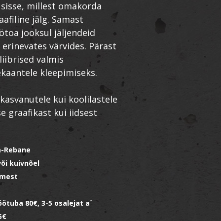
 sisse, millest omakorda
aafiline jälg. Samast
ötoa jooksul jäljendeid
 erinevates värvides. Pärast
liibrised valmis
kaantele kleepimiseks.
kasvanutele kui koolilastele
 graafikast kui iidsest
sa-Rebane
või kuivnõel
nimest
öötuba 80€, 3-5 osalejat a´
5€