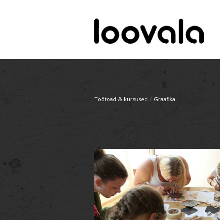
/
Töötoad & kursused
Graafika