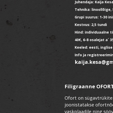
Juhendaja: Kaija Ke
Tehnika: linoollõige,
Grupi suurus: 1-30 in
Kestvus: 2,5 tundi
Hind: individuaalne t
40€, 6-8 osalejat a´ 3
Keeled: eesti, inglise
Info ja registreerimi
kaija.kesa@g
Filigraanne OFOR
Ofort on sügavtrükite
joonistatakse ofortnõ
vaskplaadile ning sööv