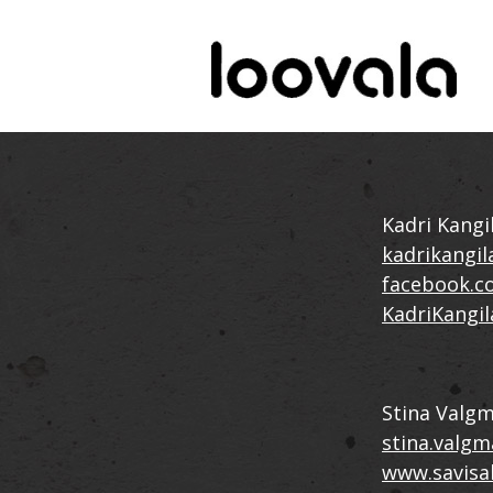
Kadri Kangi
kadrikangi
facebook.c
KadriKangi
Stina Valg
stina.valg
www.savisa