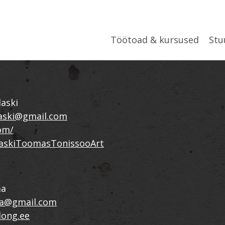
Töötoad & kursused
Stu
laski
laski@gmail.com
om/
laskiToomasTonissooArt
ma
ma@gmail.com
long.ee